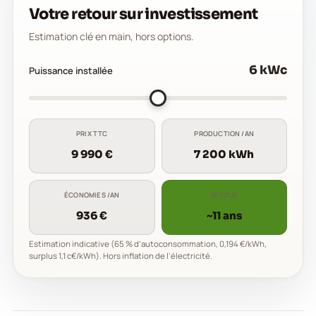
Votre retour sur investissement
Estimation clé en main, hors options.
6
kWc
Puissance installée
PRIX TTC
PRODUCTION /AN
9 990 €
7 200 kWh
ÉCONOMIES /AN
RETOUR
936 €
~11 ans
Estimation indicative (65 % d’autoconsommation, 0,194 €/kWh,
surplus 1,1 c€/kWh). Hors inflation de l’électricité.