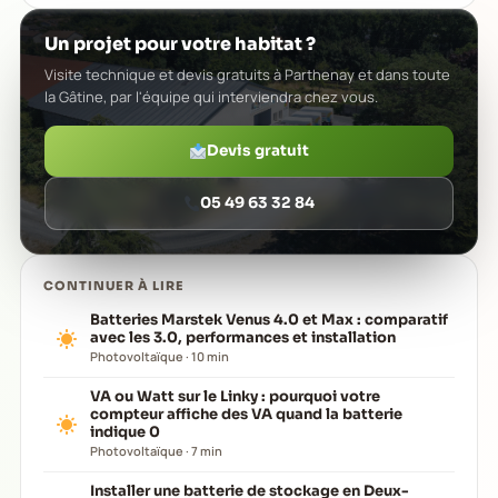
Un projet pour votre habitat ?
Visite technique et devis gratuits à Parthenay et dans toute
la Gâtine, par l'équipe qui interviendra chez vous.
Devis gratuit
05 49 63 32 84
CONTINUER À LIRE
Batteries Marstek Venus 4.0 et Max : comparatif
avec les 3.0, performances et installation
Photovoltaïque · 10 min
VA ou Watt sur le Linky : pourquoi votre
compteur affiche des VA quand la batterie
indique 0
Photovoltaïque · 7 min
Installer une batterie de stockage en Deux-