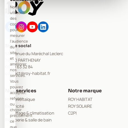
Nous
utilisons
des
cookies
pour
mesurer
l'audience
Siège social
du
site
53 Avenue du Maréchal Leclerc
et
79200 PARTHENAY
améliorer
05 49 63 32 84
nos
contact@roy-habitat.fr
services.
Vous
pouvez
Nos services
Notre marque
accepter,
refuser,
Photovoltaïque
ROY HABITAT
ou
Électricité
ROY SOLAIRE
choisir
Chauffage & climatisation
C2PI
précisément
Plomberie & salle de bain
ce
que