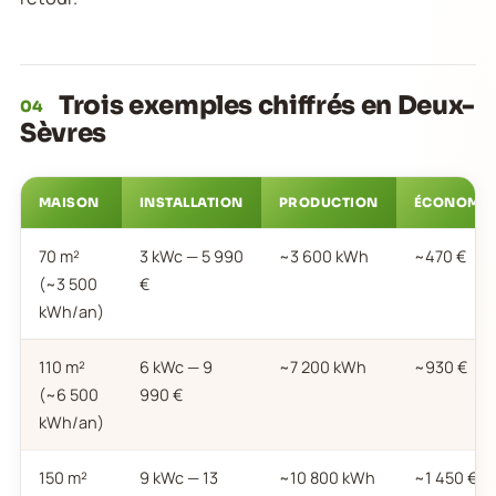
Trois exemples chiffrés en Deux-
04
Sèvres
MAISON
INSTALLATION
PRODUCTION
ÉCONOMIE
70 m²
3 kWc — 5 990
~3 600 kWh
~470 €
(~3 500
€
kWh/an)
110 m²
6 kWc — 9
~7 200 kWh
~930 €
(~6 500
990 €
kWh/an)
150 m²
9 kWc — 13
~10 800 kWh
~1 450 €