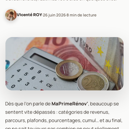
Vicenté ROY
26 juin 2026
8 min de lecture
Dès que l’on parle de
MaPrimeRénov’
, beaucoup se
sentent vite dépassés : catégories de revenus,
parcours, plafonds, pourcentages, cumul… et au final,
on ne sait toujours pas combien on peut réellement