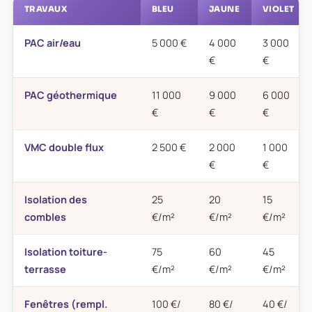
TRAVAUX
BLEU
JAUNE
VIOLET
PAC air/eau
5 000 €
4 000
3 000
€
€
PAC géothermique
11 000
9 000
6 000
€
€
€
VMC double flux
2 500 €
2 000
1 000
€
€
Isolation des
25
20
15
combles
€/m²
€/m²
€/m²
Isolation toiture-
75
60
45
terrasse
€/m²
€/m²
€/m²
Fenêtres (rempl.
100 €/
80 €/
40 €/