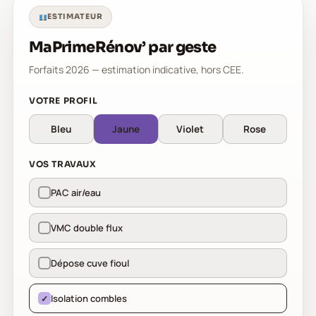
ESTIMATEUR
MaPrimeRénov’ par geste
Forfaits 2026 — estimation indicative, hors CEE.
VOTRE PROFIL
Bleu
Jaune
Violet
Rose
VOS TRAVAUX
PAC air/eau
VMC double flux
Dépose cuve fioul
Isolation combles
✓